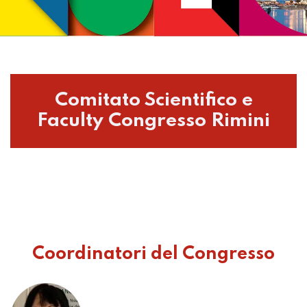
Comitato Scientifico e
Faculty Congresso Rimini
Coordinatori del Congresso