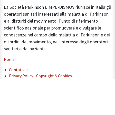
La Società Parkinson LIMPE-DISMOV riunisce in Italia gli
operatori sanitari interessati alla malattia di Parkinson
e ai disturbi del movimento. Punto di riferimento
scientifico nazionale per promuovere e divulgare le
conoscenze nel campo della malattia di Parkinson e dei
disordini del movimento, nell'interesse degli operatori
sanitari e dei pazienti.
Home
Contattaci
Privacy Policy
-
Copyright & Cookies
info@parkinsonlimpedismov.it
P.I.
01501901001
-
C.F.
06153530586
Pec:
limpe@pec.it -
Codice Univoco:
T9K4ZHO