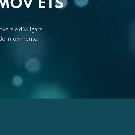
SMOV ETS
overe e divulgare
 del movimento.