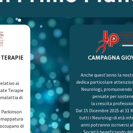
 TERAPIE
CAMPAGNA GIO
Anche quest’anno la nost
dedica particolare attenzion
elativo ai
Neurologi, promuovendo i
uate Terapie
pensate per sosten
 malattia di
la crescita professio
Dal 15 Dicembre 2025 al 31 
à Parkinson
tutti i Neurologi di età inf
a mappatura
anni potranno iscriversi a
 occupano di
Società beneficiando del