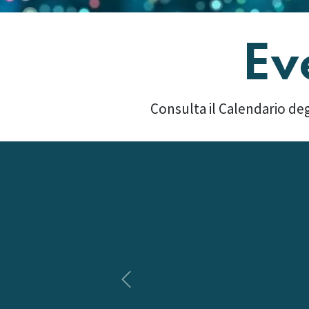
Ev
Consulta il Calendario deg
Precedente