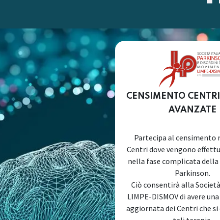
CENSIMENTO CENTRI
AVANZATE
Partecipa al censimento r
Centri dove vengono effett
nella fase complicata della
Parkinson.
Ciò consentirà alla Societ
LIMPE-DISMOV di avere un
aggiornata dei Centri che si
tali terapie.