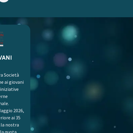
VANI
ra Società
e ai giovani
niziative
erne
nale.
Maggio 2026,
eriore ai 35
lla nostra
la quota