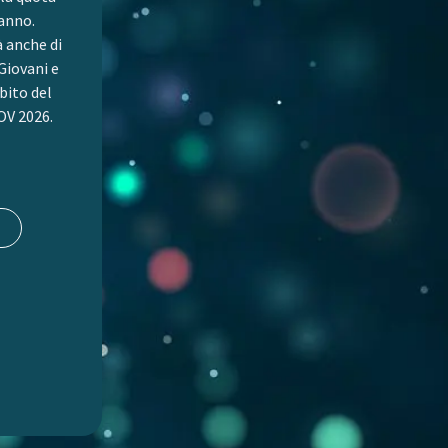
 anno.
à anche di
Giovani e
bito del
V 2026.