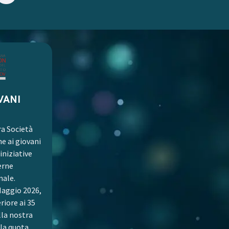
VANI
ra Società
e ai giovani
niziative
erne
nale.
Maggio 2026,
eriore ai 35
lla nostra
la quota