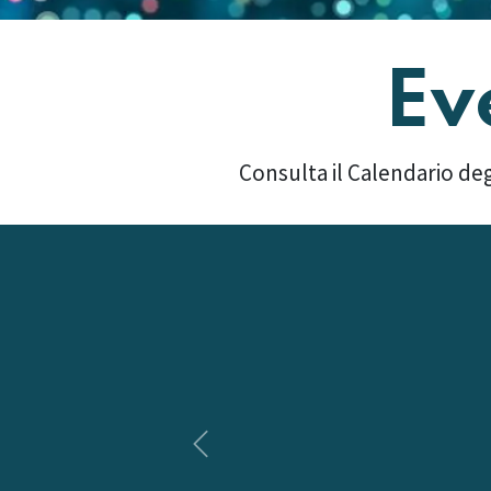
Ev
Consulta il Calendario deg
Precedente