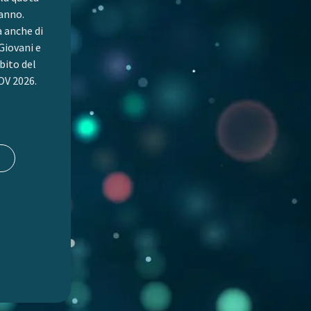
 anno.
à anche di
Giovani e
bito del
V 2026.