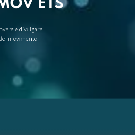
SMOV ETS
overe e divulgare
 del movimento.