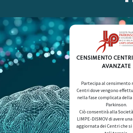
CENSIMENTO CENTRI
AVANZATE
Partecipa al censimento r
Centri dove vengono effett
nella fase complicata della
Parkinson.
Ciò consentirà alla Societ
LIMPE-DISMOV di avere un
aggiornata dei Centri che si
tali terapie.