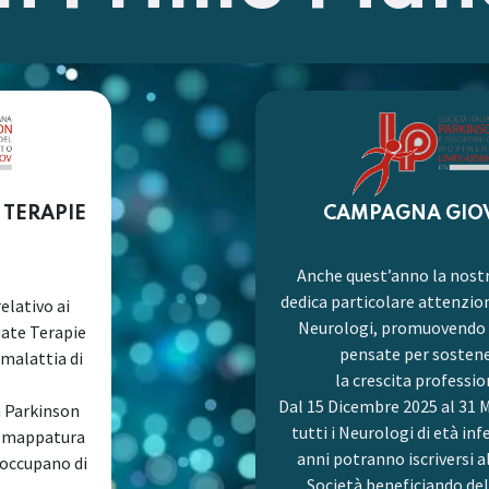
 TERAPIE
CAMPAGNA GIO
Anche quest’anno la nost
dedica particolare attenzion
elativo ai
Neurologi, promuovendo i
uate Terapie
pensate per sosten
 malattia di
la crescita professio
Dal 15 Dicembre 2025 al 31 
à Parkinson
tutti i Neurologi di età inf
a mappatura
anni potranno iscriversi a
 occupano di
Società beneficiando del