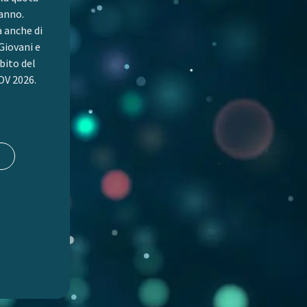
 anno.
à anche di
Giovani e
bito del
V 2026.