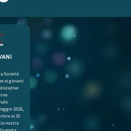
VANI
ra Società
e ai giovani
niziative
erne
nale.
Maggio 2026,
eriore ai 35
lla nostra
la quota