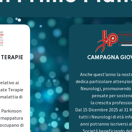
 TERAPIE
CAMPAGNA GIO
Anche quest’anno la nost
dedica particolare attenzion
elativo ai
Neurologi, promuovendo i
uate Terapie
pensate per sosten
 malattia di
la crescita professio
Dal 15 Dicembre 2025 al 31 
à Parkinson
tutti i Neurologi di età inf
a mappatura
anni potranno iscriversi a
 occupano di
Società beneficiando del