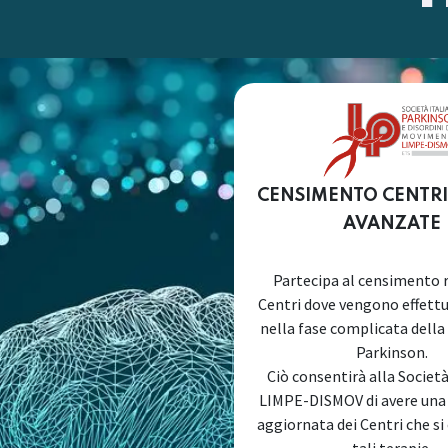
CENSIMENTO CENTRI
AVANZATE
Partecipa al censimento r
Centri dove vengono effett
nella fase complicata della
Parkinson.
Ciò consentirà alla Societ
LIMPE-DISMOV di avere un
aggiornata dei Centri che si
tali terapie.