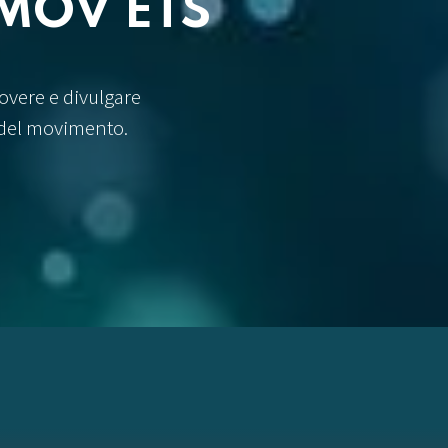
SMOV ETS
overe e divulgare
 del movimento.