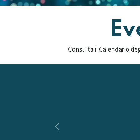
Ev
Consulta il Calendario deg
Precedente