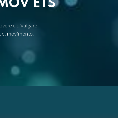
SMOV ETS
overe e divulgare
 del movimento.