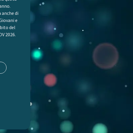
 anno.
à anche di
Giovani e
bito del
V 2026.