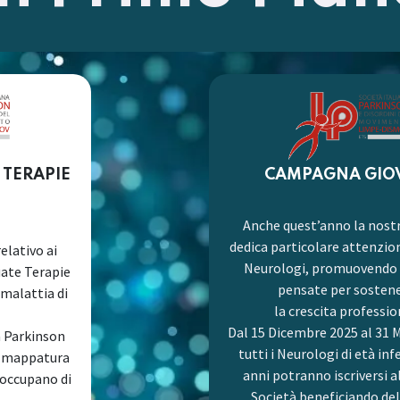
 TERAPIE
CAMPAGNA GIO
Anche quest’anno la nost
dedica particolare attenzion
elativo ai
Neurologi, promuovendo i
uate Terapie
pensate per sosten
 malattia di
la crescita professio
Dal 15 Dicembre 2025 al 31 
à Parkinson
tutti i Neurologi di età inf
a mappatura
anni potranno iscriversi a
 occupano di
Società beneficiando del