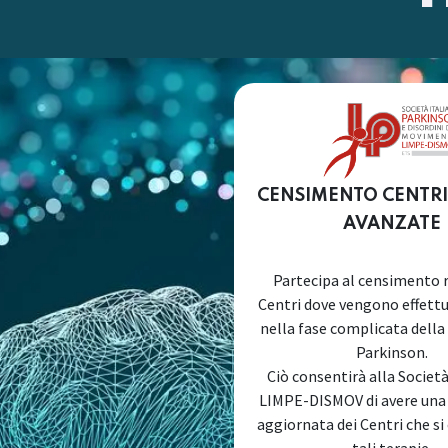
CENSIMENTO CENTRI
AVANZATE
Partecipa al censimento r
Centri dove vengono effett
nella fase complicata della
Parkinson.
Ciò consentirà alla Societ
LIMPE-DISMOV di avere un
aggiornata dei Centri che si
tali terapie.