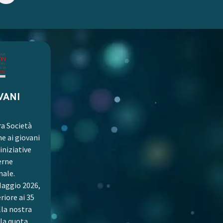
VANI
ra Società
e ai giovani
niziative
erne
nale.
Maggio 2026,
eriore ai 35
lla nostra
la quota