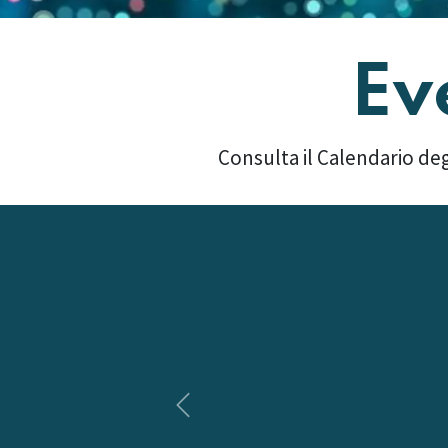
Ev
Consulta il Calendario deg
Precedente