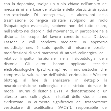
con la dopamina, svolge un ruolo chiave nell’ambito dei
meccanismi alla base dell'attività e della plasticità sinaptica
corticostriatale. Di conseguenza, le alterazioni della
trasmissione colinergica striatale svolgono un ruolo
fisiopatologico essenziale, sebbene non del tutto chiaro,
nell’ambito nei disordini del movimento, in particolare nella
distonia. Lo scopo del lavoro condotto dalla Dott.ssa
Tassone e coll. condotto mediante un approccio
multidisciplinare, è stato quello di misurare possibili
modificazioni di vari marcatori di attività colinergica, ed il
relativo impatto funzionale, nella fisiopatologia della
distonia. Gli autori hanno applicato tecniche
elettrofisiologiche (patch-clamp) ed immunoistochimiche,
compresa la valutazione dell’attività enzimatica e Western
blotting, al fine di analizzare in dettaglio la
neurotrasmissione colinergica nello striato dorsale in
modelli murini di distonia DYT1. A dimostrazione di un
alterato tono colinergico, i risultati dello studio hanno
evidenziato un aumento significativo del trasportatore
vescicolare di acetilcolina (VAChT), responsabile del