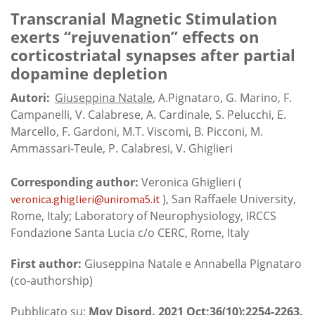
Transcranial Magnetic Stimulation
exerts “rejuvenation” effects on
corticostriatal synapses after partial
dopamine depletion
Autori:
Giuseppina Natale
, A.Pignataro, G. Marino, F.
Campanelli, V. Calabrese, A. Cardinale, S. Pelucchi, E.
Marcello, F. Gardoni, M.T. Viscomi, B. Picconi, M.
Ammassari-Teule, P. Calabresi, V. Ghiglieri
Corresponding author:
Veronica Ghiglieri (
), San Raffaele University,
veronica.ghiglieri@uniroma5.it
Rome, Italy; Laboratory of Neurophysiology, IRCCS
Fondazione Santa Lucia c/o CERC, Rome, Italy
First author:
Giuseppina Natale e Annabella Pignataro
(co-authorship)
Pubblicato su:
Mov Disord. 2021 Oct;36(10):2254-2263.